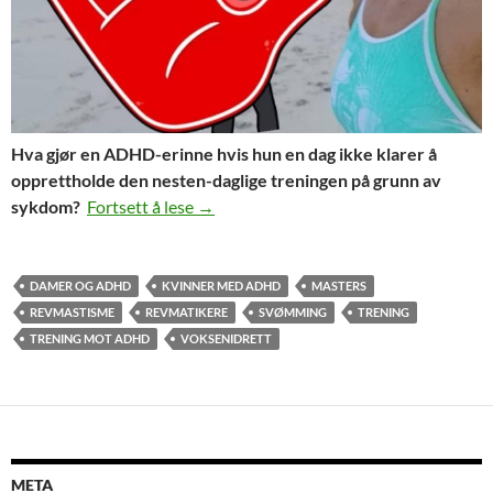
Hva gjør en ADHD-erinne hvis hun en dag ikke klarer å
opprettholde den nesten-daglige treningen på grunn av
HJELP, hva gjør jeg hvis jeg ikke kan tre
sykdom?
Fortsett å lese
→
DAMER OG ADHD
KVINNER MED ADHD
MASTERS
REVMASTISME
REVMATIKERE
SVØMMING
TRENING
TRENING MOT ADHD
VOKSENIDRETT
META