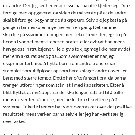
de andre. Det jeg ser her er at disse barna ofte kjeder seg. De er
ferdige med oppgavene, og siden de må vente på at de andre
skal bli ferdige, begynner de å skape uro. Selv ble jeg kasta på
gangen i barneskolen mye mer enn en gang. Det samme
skjedde på svømmetreningen med rekruttene, der jeg sto på
henda i vannet mens treneren pratet, eller avbrøt han mens
han ga oss instruksjoner. Heldigvis tok jeg meg ikke nær av det
mer enn akkurat der og da. Som svømmetrener har jeg
eksprimentert med å flytte barn som andre trenere har
stemplet som «håpløse» og som bare «plager andre» over i en
bane med større tempo. Dette har ofte fungert bra, da barna
trenger utfordringer som står i stil med kapasiteten. Etter å
blitt flyttet et nivå opp, har de ikke lenger hatt tid til å tulle
mens de venter på andre, men heller brukt kreftene på å
svømme. Enkelte trenere har vært overrasket over det positive
resultatet, mens verken barna selv, eller jeg har vært særlig
overrasket.