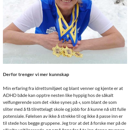
Derfor trenger vi mer kunnskap
Min erfaring fra idrettsmiljøet og blant venner og kjente er at
ADHD både kan opptre nesten like hyppig hos de såkalt
velfungerende som det «ikke synes på «, som blant de som
sliter med å få tilrettelagt skole og jobb for å kunne nå sitt fulle
potensiale. Følelsen av ikke å strekke til og ikke å passe inn er
til stede hos begge gruppene. Jeg tror at det å forske mer på de
såkalte veltilpassede, og også åpne for å ta inn denne gruppen