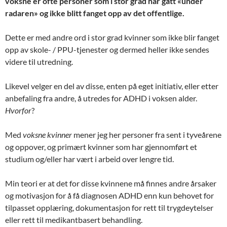
voksne er ofte personer som i stor grad har gått «under
radaren» og ikke blitt fanget opp av det offentlige.
Dette er med andre ord i stor grad kvinner som ikke blir fanget
opp av skole- / PPU-tjenester og dermed heller ikke sendes
videre til utredning.
Likevel velger en del av disse, enten på eget initiativ, eller etter
anbefaling fra andre, å utredes for ADHD i voksen alder.
Hvorfor
?
Med
voksne kvinner
mener jeg her personer fra sent i tyveårene
og oppover, og primært kvinner som har gjennomført et
studium og/eller har vært i arbeid over lengre tid.
Min teori er at det for disse kvinnene må finnes andre årsaker
og motivasjon for å få diagnosen ADHD enn kun behovet for
tilpasset opplæring, dokumentasjon for rett til trygdeytelser
eller rett til medikantbasert behandling.