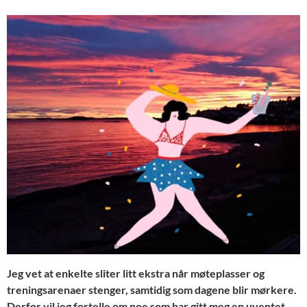
Jeg vet at enkelte sliter litt ekstra når møteplasser og
treningsarenaer stenger, samtidig som dagene blir mørkere.
Derfor vil jeg fortelle om noe som har gitt meg en uventet