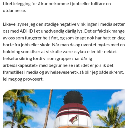
tilrettelegging for å kunne komme i jobb eller fullføre en
utdannelse.
Likevel synes jeg den stadige negative vinklingen i media setter
oss med ADHD i et unødvendig dårlig lys. Det er faktisk mange
av oss som fungerer helt fint, og som knapt nok har hatt en dag
borte fra jobb eller skole. Når man da og uventet møtes med en
holdning som tilser at vi skulle være «syke» eller blir nektet
helseforsikring fordi vi som gruppe «har dårlig
arbeidskapasitet», med begrunnelse i at «det er jo slik det
framstilles i media og av helsevesenet», så blir jeg både skremt,
lei meg og provosert.