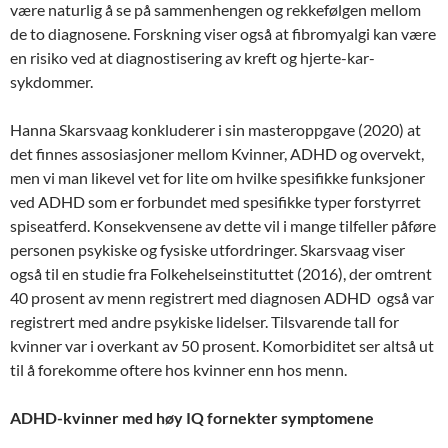
være naturlig å se på sammenhengen og rekkefølgen mellom
de to diagnosene. Forskning viser også at fibromyalgi kan være
en risiko ved at diagnostisering av kreft og hjerte-kar-
sykdommer.
Hanna Skarsvaag konkluderer i sin masteroppgave (2020) at
det finnes assosiasjoner mellom Kvinner, ADHD og overvekt,
men vi man likevel vet for lite om hvilke spesifikke funksjoner
ved ADHD som er forbundet med spesifikke typer forstyrret
spiseatferd. Konsekvensene av dette vil i mange tilfeller påføre
personen psykiske og fysiske utfordringer. Skarsvaag viser
også til en studie fra Folkehelseinstituttet (2016), der omtrent
40 prosent av menn registrert med diagnosen ADHD også var
registrert med andre psykiske lidelser. Tilsvarende tall for
kvinner var i overkant av 50 prosent. Komorbiditet ser altså ut
til å forekomme oftere hos kvinner enn hos menn.
ADHD-kvinner med høy IQ fornekter symptomene