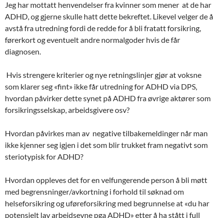
Jeg har mottatt henvendelser fra kvinner som mener at de har
ADHD, og gjerne skulle hatt dette bekreftet. Likevel velger de å
avstå fra utredning fordi de redde for å bli fratatt forsikring,
førerkort og eventuelt andre normalgoder hvis de får
diagnosen.
Hvis strengere kriterier og nye retningslinjer gjør at voksne
som klarer seg «fint» ikke får utredning for ADHD via DPS,
hvordan påvirker dette synet på ADHD fra øvrige aktører som
forsikringsselskap, arbeidsgivere osv?
Hvordan påvirkes man av negative tilbakemeldinger når man
ikke kjenner seg igjen i det som blir trukket fram negativt som
steriotypisk for ADHD?
Hvordan oppleves det for en velfungerende person å bli møtt
med begrensninger/avkortning i forhold til søknad om
helseforsikring og uføreforsikring med begrunnelse at «du har
potensielt lav arbeidsevne pga ADHD» etter å ha stått i full