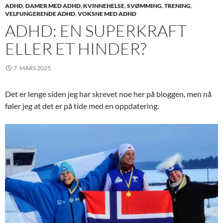
ADHD
,
DAMER MED ADHD
,
KVINNEHELSE
,
SVØMMING
,
TRENING
,
VELFUNGERENDE ADHD
,
VOKSNE MED ADHD
ADHD: EN SUPERKRAFT
ELLER ET HINDER?
7. MARS 2025
Det er lenge siden jeg har skrevet noe her på bloggen, men nå
føler jeg at det er på tide med en oppdatering.