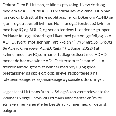
Doktor Ellen B. Littman, er klinisk psykolog i New York, og
medlem av ADDitude ADHD Medical Review Panel. Hun har
forsket og bidratt til flere publikasjoner og bøker om ADHD og
kjønn, og da spesielt kvinner. Hun har også forsket på kvinner
med høy IQ og ADHD, og ser en tendens til at denne gruppen
forklarer feil og utfordringer i livet med personlige feil, og ikke
ADHD. Tvert i mot sier hun i artikkelen
I
“
I
’
m Smart, So I Should
Be Able to Overpower ADHD. Right?”
((Littman 2022) ) at
kvinner med høy IQ som har blitt diagnostisert med ADHD
mener de bør overvinne ADHD ettersom er “smarte”. Hun
trekker samtidig fram at kvinner med høy IQ og gode
prestasjoner på skole og jobb, likevel rapporteres å ha
følelsesmessige, relasjonsmessige og sosiale utfordringer.
Jeg antar at Littmans funn i USA også kan være relevante for
kvinner i Norge. Hvorvidt Littmans informanter er “hvite
etniske amerikanere” eller består av kvinner med ulik etnisk
bakgrunn.