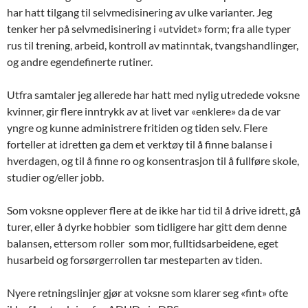
har hatt tilgang til selvmedisinering av ulke varianter. Jeg
tenker her på selvmedisinering i «utvidet» form; fra alle typer
rus til trening, arbeid, kontroll av matinntak, tvangshandlinger,
og andre egendefinerte rutiner.
Utfra samtaler jeg allerede har hatt med nylig utredede voksne
kvinner, gir flere inntrykk av at livet var «enklere» da de var
yngre og kunne administrere fritiden og tiden selv. Flere
forteller at idretten ga dem et verktøy til å finne balanse i
hverdagen, og til å finne ro og konsentrasjon til å fullføre skole,
studier og/eller jobb.
Som voksne opplever flere at de ikke har tid til å drive idrett, gå
turer, eller å dyrke hobbier som tidligere har gitt dem denne
balansen, ettersom roller som mor, fulltidsarbeidene, eget
husarbeid og forsørgerrollen tar mesteparten av tiden.
Nyere retningslinjer gjør at voksne som klarer seg «fint» ofte