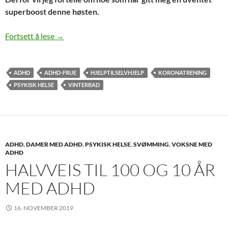
superboost denne høsten.
Jeg har oppdaget en effektiv og gratis naturmedis
Fortsett å lese
→
ADHD
ADHD-FRUE
HJELPTILSELVHJELP
KORONATRENING
PSYKISK HELSE
VINTERBAD
ADHD
,
DAMER MED ADHD
,
PSYKISK HELSE
,
SVØMMING
,
VOKSNE MED
ADHD
HALVVEIS TIL 100 OG 10 ÅR
MED ADHD
16. NOVEMBER 2019