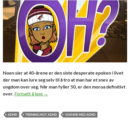
Noen sier at 40-årene er den siste desperate epoken i livet
der man kan lure seg selv til å tro at man har et snev av
ungdom over seg. Når man fyller 50, er den moroa definitivt
Halvveis til 100 og 10 år med ADHD
over.
Fortsett å lese
→
ADHD
TRENING MOT ADHD
VOKSNE MED ADHD