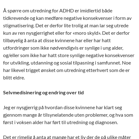
Å spørre om utredning for ADHD er imidlertid både
tidkrevende og kan medføre negative konsekvenser i form av
stigmatisering. Det er derfor lite trolig at man lar seg utrede
kun av ren nysgjerrighet eller for «moro skyld». Det er derfor
tilbøyelig å anta at disse kvinnene har eller har hatt
utfordringer som ikke nødvendigvis er synlige i ung alder,
og/eller som ikke har hatt store synlige negative konsekvenser
for utvikling, utdanning og sosial tilpasning i samfunnet. Noe
har likevel trigget ønsket om utredning etterhvert som de er
blitt eldre.
Selvmedisinering og endring over tid
Jeg er nysgjerrig på hvordan disse kvinnene har klart seg
gjennom mange år tilsynelatende uten problemer, og hva som
først i voksen alder har ført til utredning og diagnosen.
Det er rimelig å anta at mange har et liv der de på ulike måter