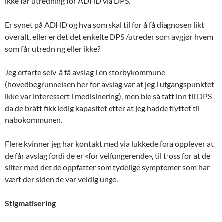
ikke får utredning for ADHD via DPS.
Er synet på ADHD og hva som skal til for å få diagnosen likt
overalt, eller er det det enkelte DPS /utreder som avgjør hvem
som får utredning eller ikke?
Jeg erfarte selv å få avslag i en storbykommune
(hovedbegrunnelsen her for avslag var at jeg i utgangspunktet
ikke var interessert i medisinering), men ble så tatt inn til DPS
da de brått fikk ledig kapasitet etter at jeg hadde flyttet til
nabokommunen.
Flere kvinner jeg har kontakt med via lukkede fora opplever at
de får avslag fordi de er «for velfungerende», til tross for at de
sliter med det de oppfatter som tydelige symptomer som har
vært der siden de var veldig unge.
Stigmatisering