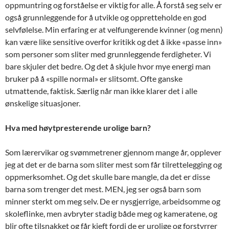
oppmuntring og forståelse er viktig for alle. Å forstå seg selv er
også grunnleggende for å utvikle og oppretteholde en god
selvfølelse. Min erfaring er at velfungerende kvinner (og menn)
kan være like sensitive overfor kritikk og det å ikke «passe inn»
som personer som sliter med grunnleggende ferdigheter. Vi
bare skjuler det bedre. Og det å skjule hvor mye energi man
bruker på å «spille normal» er slitsomt. Ofte ganske
utmattende, faktisk. Særlig når man ikke klarer det i alle
ønskelige situasjoner.
Hva med høytpresterende urolige barn?
Som lærervikar og svømmetrener gjennom mange år, opplever
jeg at det er de barna som sliter mest som får tilrettelegging og
oppmerksomhet. Og det skulle bare mangle, da det er disse
barna som trenger det mest. MEN, jeg ser også barn som
minner sterkt om meg selv. De er nysgjerrige, arbeidsomme og
skoleflinke, men avbryter stadig både meg og kameratene, og
blir ofte tilsnakket og får kjeft fordi de er urolige og forstyrrer