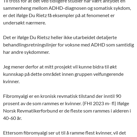
Til tross for at det ved tidligere studier har vært antydet en
sammenheng mellom ADHD-diagnosen og somatisk sykdom,
er det ifølge Du Rietz få eksempler på at fenomenet er
undersøkt nærmere.
Det er ifølge Du Rietsz heller ikke utarbeidet detaljerte
behandlingsretningslinjer for voksne med ADHD som samtidig
har andre sykdommer.
Jeg mener derfor at mitt prosjekt vil kunne bidra til økt
kunnskap på dette området innen gruppen velfungerende
kvinner.
Fibromyalgi er en kronisk revmatisk tilstand der inntil 90
prosent av de som rammes er kvinner. (FHI 2023 m- fl) Ifølge
Norsk Revmatikerforbund er de fleste som rammes i alderen i
40-60 år.
Ettersom fibromyalgi ser ut til å ramme flest kvinner, vil det