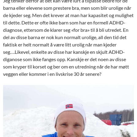
Jeg tenker derfor at det kan være lurt å tilpasse bedre for de
barna eller elevene som prestere bra, men som blir urolige når
de kjeder seg. Men det krever at man har kapasitet og mulighet
til dette. Dette er ofte ikke barn som har en formell ADHD-
diagnose, ettersom de klarer seg «for bra» til å bli utredet. En
del av disse barna er nok kun normalt urolige, all den tid det
faktisk er helt normalt å være litt urolig når man kjeder
seg….Likevel, enkelte av disse har kanskje en skjult ADHD-
diganose som ikke fanges opp. Kanskje er det noen av disse
som kryper til korset og ber om en utredning når de har møtt
veggen eller kommer i en livskrise 30 år senere?