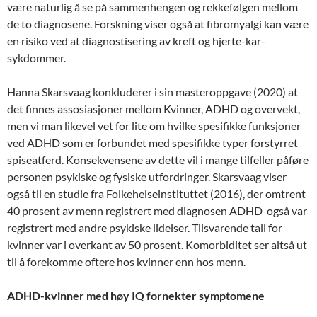
være naturlig å se på sammenhengen og rekkefølgen mellom
de to diagnosene. Forskning viser også at fibromyalgi kan være
en risiko ved at diagnostisering av kreft og hjerte-kar-
sykdommer.
Hanna Skarsvaag konkluderer i sin masteroppgave (2020) at
det finnes assosiasjoner mellom Kvinner, ADHD og overvekt,
men vi man likevel vet for lite om hvilke spesifikke funksjoner
ved ADHD som er forbundet med spesifikke typer forstyrret
spiseatferd. Konsekvensene av dette vil i mange tilfeller påføre
personen psykiske og fysiske utfordringer. Skarsvaag viser
også til en studie fra Folkehelseinstituttet (2016), der omtrent
40 prosent av menn registrert med diagnosen ADHD også var
registrert med andre psykiske lidelser. Tilsvarende tall for
kvinner var i overkant av 50 prosent. Komorbiditet ser altså ut
til å forekomme oftere hos kvinner enn hos menn.
ADHD-kvinner med høy IQ fornekter symptomene