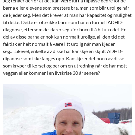
Jeg tenker derfor at det kan være lurt å tilpasse bedre for de
barna eller elevene som prestere bra, men som blir urolige når
de kjeder seg. Men det krever at man har kapasitet og mulighet
til dette. Dette er ofte ikke barn som har en formell ADHD-
diagnose, ettersom de klarer seg «for bra» til å bli utredet. En
del av disse barna er nok kun normalt urolige, all den tid det
faktisk er helt normalt å være litt urolig når man kjeder
seg….Likevel, enkelte av disse har kanskje en skjult ADHD-
diganose som ikke fanges opp. Kanskje er det noen av disse
som kryper til korset og ber om en utredning når de har møtt
veggen eller kommer i en livskrise 30 år senere?