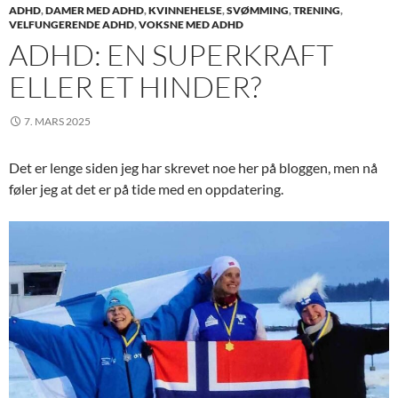
ADHD
,
DAMER MED ADHD
,
KVINNEHELSE
,
SVØMMING
,
TRENING
,
VELFUNGERENDE ADHD
,
VOKSNE MED ADHD
ADHD: EN SUPERKRAFT
ELLER ET HINDER?
7. MARS 2025
Det er lenge siden jeg har skrevet noe her på bloggen, men nå
føler jeg at det er på tide med en oppdatering.