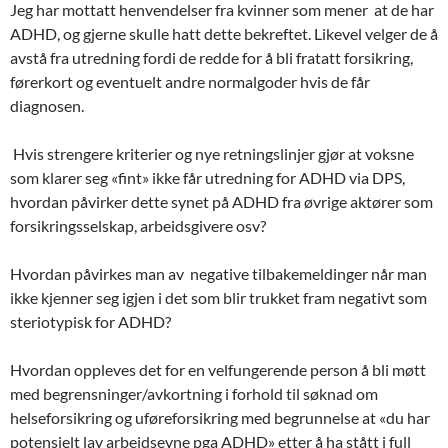
Jeg har mottatt henvendelser fra kvinner som mener at de har
ADHD, og gjerne skulle hatt dette bekreftet. Likevel velger de å
avstå fra utredning fordi de redde for å bli fratatt forsikring,
førerkort og eventuelt andre normalgoder hvis de får
diagnosen.
Hvis strengere kriterier og nye retningslinjer gjør at voksne
som klarer seg «fint» ikke får utredning for ADHD via DPS,
hvordan påvirker dette synet på ADHD fra øvrige aktører som
forsikringsselskap, arbeidsgivere osv?
Hvordan påvirkes man av negative tilbakemeldinger når man
ikke kjenner seg igjen i det som blir trukket fram negativt som
steriotypisk for ADHD?
Hvordan oppleves det for en velfungerende person å bli møtt
med begrensninger/avkortning i forhold til søknad om
helseforsikring og uføreforsikring med begrunnelse at «du har
potensielt lav arbeidsevne pga ADHD» etter å ha stått i full