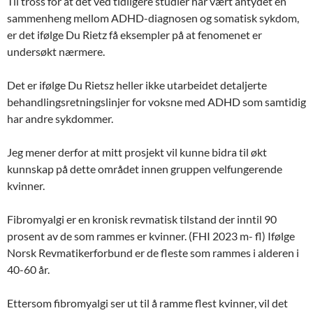
Til tross for at det ved tidligere studier har vært antydet en
sammenheng mellom ADHD-diagnosen og somatisk sykdom,
er det ifølge Du Rietz få eksempler på at fenomenet er
undersøkt nærmere.
Det er ifølge Du Rietsz heller ikke utarbeidet detaljerte
behandlingsretningslinjer for voksne med ADHD som samtidig
har andre sykdommer.
Jeg mener derfor at mitt prosjekt vil kunne bidra til økt
kunnskap på dette området innen gruppen velfungerende
kvinner.
Fibromyalgi er en kronisk revmatisk tilstand der inntil 90
prosent av de som rammes er kvinner. (FHI 2023 m- fl) Ifølge
Norsk Revmatikerforbund er de fleste som rammes i alderen i
40-60 år.
Ettersom fibromyalgi ser ut til å ramme flest kvinner, vil det