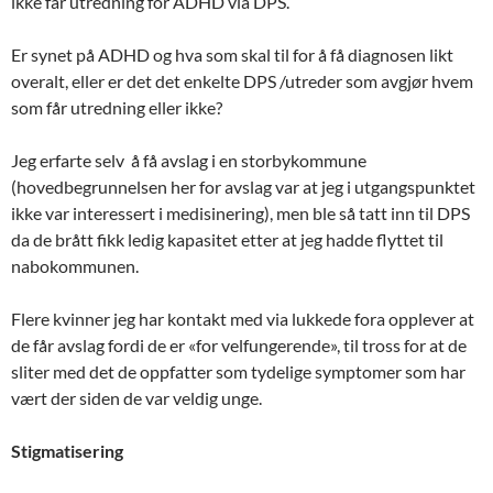
ikke får utredning for ADHD via DPS.
Er synet på ADHD og hva som skal til for å få diagnosen likt
overalt, eller er det det enkelte DPS /utreder som avgjør hvem
som får utredning eller ikke?
Jeg erfarte selv å få avslag i en storbykommune
(hovedbegrunnelsen her for avslag var at jeg i utgangspunktet
ikke var interessert i medisinering), men ble så tatt inn til DPS
da de brått fikk ledig kapasitet etter at jeg hadde flyttet til
nabokommunen.
Flere kvinner jeg har kontakt med via lukkede fora opplever at
de får avslag fordi de er «for velfungerende», til tross for at de
sliter med det de oppfatter som tydelige symptomer som har
vært der siden de var veldig unge.
Stigmatisering