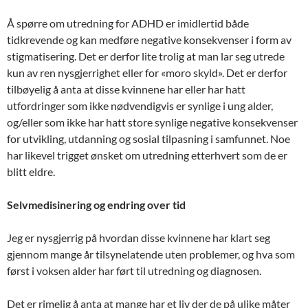
Å spørre om utredning for ADHD er imidlertid både
tidkrevende og kan medføre negative konsekvenser i form av
stigmatisering. Det er derfor lite trolig at man lar seg utrede
kun av ren nysgjerrighet eller for «moro skyld». Det er derfor
tilbøyelig å anta at disse kvinnene har eller har hatt
utfordringer som ikke nødvendigvis er synlige i ung alder,
og/eller som ikke har hatt store synlige negative konsekvenser
for utvikling, utdanning og sosial tilpasning i samfunnet. Noe
har likevel trigget ønsket om utredning etterhvert som de er
blitt eldre.
Selvmedisinering og endring over tid
Jeg er nysgjerrig på hvordan disse kvinnene har klart seg
gjennom mange år tilsynelatende uten problemer, og hva som
først i voksen alder har ført til utredning og diagnosen.
Det er rimelig å anta at mange har et liv der de på ulike måter