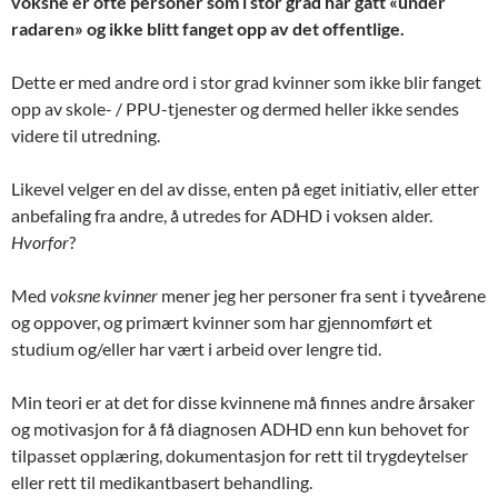
voksne er ofte personer som i stor grad har gått «under
radaren» og ikke blitt fanget opp av det offentlige.
Dette er med andre ord i stor grad kvinner som ikke blir fanget
opp av skole- / PPU-tjenester og dermed heller ikke sendes
videre til utredning.
Likevel velger en del av disse, enten på eget initiativ, eller etter
anbefaling fra andre, å utredes for ADHD i voksen alder.
Hvorfor
?
Med
voksne kvinner
mener jeg her personer fra sent i tyveårene
og oppover, og primært kvinner som har gjennomført et
studium og/eller har vært i arbeid over lengre tid.
Min teori er at det for disse kvinnene må finnes andre årsaker
og motivasjon for å få diagnosen ADHD enn kun behovet for
tilpasset opplæring, dokumentasjon for rett til trygdeytelser
eller rett til medikantbasert behandling.