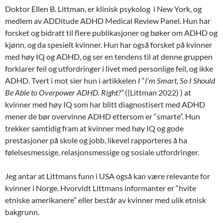
Doktor Ellen B. Littman, er klinisk psykolog i New York, og
medlem av ADDitude ADHD Medical Review Panel. Hun har
forsket og bidratt til flere publikasjoner og bøker om ADHD og
kjønn, og da spesielt kvinner. Hun har også forsket på kvinner
med høy IQ og ADHD, og ser en tendens til at denne gruppen
forklarer feil og utfordringer i livet med personlige feil, og ikke
ADHD. Tvert i mot sier hun i artikkelen
I
“
I
’
m Smart, So I Should
Be Able to Overpower ADHD. Right?”
((Littman 2022) ) at
kvinner med høy IQ som har blitt diagnostisert med ADHD
mener de bør overvinne ADHD ettersom er “smarte”. Hun
trekker samtidig fram at kvinner med høy IQ og gode
prestasjoner på skole og jobb, likevel rapporteres å ha
følelsesmessige, relasjonsmessige og sosiale utfordringer.
Jeg antar at Littmans funn i USA også kan være relevante for
kvinner i Norge. Hvorvidt Littmans informanter er “hvite
etniske amerikanere” eller består av kvinner med ulik etnisk
bakgrunn.