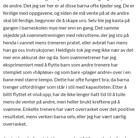
de andre. Det jeg ser her er at disse barna ofte kjeder seg. De er
ferdige med oppgavene, og siden de må vente på at de andre
skal bli ferdige, begynner de å skape uro. Selv ble jeg kasta på
gangen i barneskolen mye mer enn en gang. Det samme
skjedde på svømmetreningen med rekruttene, der jeg sto på
henda i vannet mens treneren pratet, eller avbrøt han mens
han ga oss instruksjoner. Heldigvis tok jeg meg ikke nær av det
mer enn akkurat der og da. Som svømmetrener har jeg
eksprimentert med å flytte barn som andre trenere har
stemplet som «håpløse» og som bare «plager andre» over i en
bane med større tempo. Dette har ofte fungert bra, da barna
trenger utfordringer som står i stil med kapasiteten. Etter å
blitt flyttet et nivå opp, har de ikke lenger hatt tid til å tulle
mens de venter på andre, men heller brukt kreftene på å
svømme. Enkelte trenere har vært overrasket over det positive
resultatet, mens verken barna selv, eller jeg har vært særlig
overrasket.