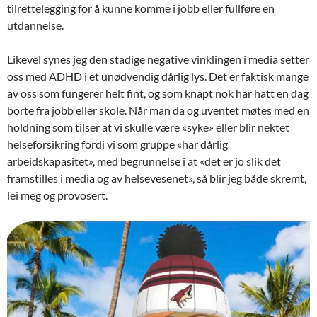
tilrettelegging for å kunne komme i jobb eller fullføre en
utdannelse.
Likevel synes jeg den stadige negative vinklingen i media setter
oss med ADHD i et unødvendig dårlig lys. Det er faktisk mange
av oss som fungerer helt fint, og som knapt nok har hatt en dag
borte fra jobb eller skole. Når man da og uventet møtes med en
holdning som tilser at vi skulle være «syke» eller blir nektet
helseforsikring fordi vi som gruppe «har dårlig
arbeidskapasitet», med begrunnelse i at «det er jo slik det
framstilles i media og av helsevesenet», så blir jeg både skremt,
lei meg og provosert.