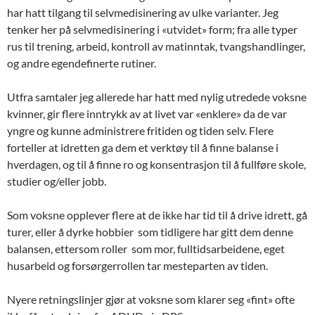
har hatt tilgang til selvmedisinering av ulke varianter. Jeg
tenker her på selvmedisinering i «utvidet» form; fra alle typer
rus til trening, arbeid, kontroll av matinntak, tvangshandlinger,
og andre egendefinerte rutiner.
Utfra samtaler jeg allerede har hatt med nylig utredede voksne
kvinner, gir flere inntrykk av at livet var «enklere» da de var
yngre og kunne administrere fritiden og tiden selv. Flere
forteller at idretten ga dem et verktøy til å finne balanse i
hverdagen, og til å finne ro og konsentrasjon til å fullføre skole,
studier og/eller jobb.
Som voksne opplever flere at de ikke har tid til å drive idrett, gå
turer, eller å dyrke hobbier som tidligere har gitt dem denne
balansen, ettersom roller som mor, fulltidsarbeidene, eget
husarbeid og forsørgerrollen tar mesteparten av tiden.
Nyere retningslinjer gjør at voksne som klarer seg «fint» ofte