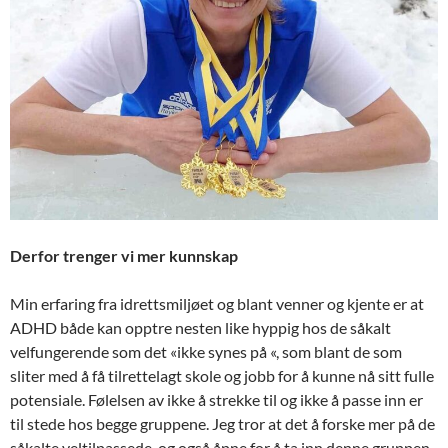
Derfor trenger vi mer kunnskap
Min erfaring fra idrettsmiljøet og blant venner og kjente er at
ADHD både kan opptre nesten like hyppig hos de såkalt
velfungerende som det «ikke synes på «, som blant de som
sliter med å få tilrettelagt skole og jobb for å kunne nå sitt fulle
potensiale. Følelsen av ikke å strekke til og ikke å passe inn er
til stede hos begge gruppene. Jeg tror at det å forske mer på de
såkalte veltilpassede, og også åpne for å ta inn denne gruppen