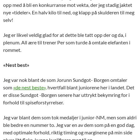
opp med å bli en konkurranse mot vekta, der jeg stadig jaktet
nye «tideler». En halv kilo til ned, og klapp på skulderen til meg
selv!
Jeg er likvel veldig glad for at dette ble tatt opp der og da, i
plenum. All ære til trener Per som turde å omtale elefanten i
rommet.
«Nest best»
Jeg var nok blant de som Jorunn Sundgot- Borgen omtaler
som
«de nest beste»,
hvertfall blant juniorene her i landet. Det
er disse Sundgot -Borgen senere har uttrykt bekymring for i
forhold til spiseforstyrrelser.
Jeg var blant dem som tok medaljer i junior-NM, men som aldri
ble bedre en nummer to. Jeg var en av dem som på en god dag,
med optimale forhold, riktig timing og marginene på min side
pluss litt flaks, kunne kvalifisere meg til en