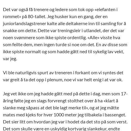
Det var også få trenere og ledere som tok opp «elefanten i
rommet» på 80-tallet. Jeg husker kun en gang, der en
juniorlandslagstrener kalte alle deltakerne inn til samling for å
snakke om dette. Dette var treningsleir i utlandet, der det var
noen svømmere som ikke spiste ordentlig. «Alle» visste hva
som feilte dem, men ingen turde si noe om det. En av disse som
ikke spiste normalt og som hadde gått ned til sykelig lav vekt,
var jeg.
Vi ble naturligvis spurt av treneren i forkant om vi syntes det
var greit å ta det opp i plenum, noe vi var helt enig i at var ok.
Jeg vet ikke om jeg hadde gått med på dette i dag, men som 17-
åring følte jeg en slags forvrengt stolthet over å ha «klart å
slanke meg såpass at det ble lagt merke til», og at jeg måtte
mates med kjeks for hver 1000 meter jeg tilbakela i bassenget.
Det sier litt om hvordan jeg var i hodet da det sto på som verst.
Det som skulle være en uskyldig kortvarig slankekur, endte