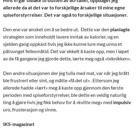
Hvis vi går tilbake til slutten av 80-tallet, oppdaget jeg
allerede da at det var to forskjellige årsaker til mine egne
spiseforstyrrelser
.
Det var også to forskjellige situasjoner.
Den ene var ønsket om å se bedre ut. Dette var den
planlagte
strategien som inneholdt lavere inntak av kalorier, og en
sjelden gang oppkast hvis jeg ikke kunne lure meg unna et
påtvunget fellesmåtid. Det var ekkelt å kaste opp, men i løpet
av de få gangene jeg gjorde dette, lærte meg også «teknikken».
Den andre situasjonen der jeg tulla med mat, var når jeg brått
ble frustrert eller sint, og måtte «få det ut» . Ettersom jeg
allerede hadde «lært» meg å kaste opp gjennom den første
perioden med spiseforstyrrelser, ble dette en veldig naturlig
ting å gjøre hvis jeg fikk behov for å «kvitte meg» med
impulsiv
uro, frusterasjon og sinne.
IKS-magasinet