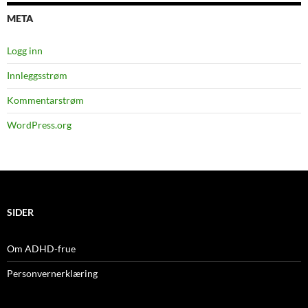
META
Logg inn
Innleggsstrøm
Kommentarstrøm
WordPress.org
SIDER
Om ADHD-frue
Personvernerklæring