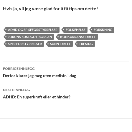
Hvis ja, vil jeg være glad for å få tips om dette!
ADHD OG SPISEFORSTYRRELSER
FOLKEHELSE
FORSKNING
JORUNN SUNDGOT-BORGEN
KONKURRANSEIDRETT
SPISEFORSTYRRELSER
SUNN IDRETT
TRENING
Innleggsnavigasjon
FORRIGE INNLEGG
Derfor klarer jeg meg uten medisin i dag
NESTE INNLEGG
ADHD: En superkraft eller et hinder?