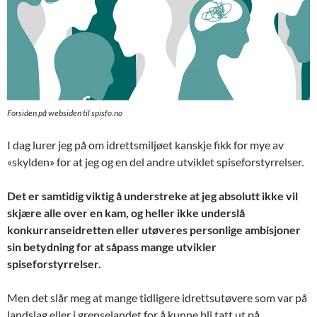
Forsiden på websiden til spisfo.no
I dag lurer jeg på om idrettsmiljøet kanskje fikk for mye av
«skylden» for at jeg og en del andre utviklet spiseforstyrrelser.
Det er samtidig viktig å understreke at jeg absolutt ikke vil
skjære alle over en kam, og heller ikke underslå
konkurranseidretten eller utøveres personlige ambisjoner
sin betydning for at såpass mange utvikler
spiseforstyrrelser.
Men det slår meg at mange tidligere idrettsutøvere som var på
landslag eller i grenselandet for å kunne bli tatt ut på