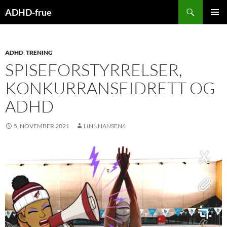
Hopp
Søk
ADHD-frue
til
PRIMÆ
innhold
ADHD
,
TRENING
SPISEFORSTYRRELSER,
KONKURRANSEIDRETT OG
ADHD
5. NOVEMBER 2021
LINNHANSEN6