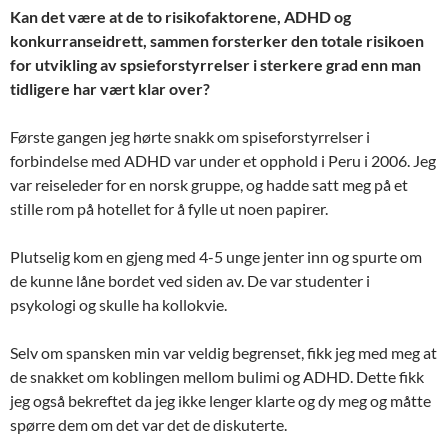
Kan det være at de to risikofaktorene, ADHD og
konkurranseidrett, sammen forsterker den totale risikoen
for utvikling av spsieforstyrrelser i sterkere grad enn man
tidligere har vært klar over?
Første gangen jeg hørte snakk om spiseforstyrrelser i
forbindelse med ADHD var under et opphold i Peru i 2006. Jeg
var reiseleder for en norsk gruppe, og hadde satt meg på et
stille rom på hotellet for å fylle ut noen papirer.
Plutselig kom en gjeng med 4-5 unge jenter inn og spurte om
de kunne låne bordet ved siden av. De var studenter i
psykologi og skulle ha kollokvie.
Selv om spansken min var veldig begrenset, fikk jeg med meg at
de snakket om koblingen mellom bulimi og ADHD. Dette fikk
jeg også bekreftet da jeg ikke lenger klarte og dy meg og måtte
spørre dem om det var det de diskuterte.