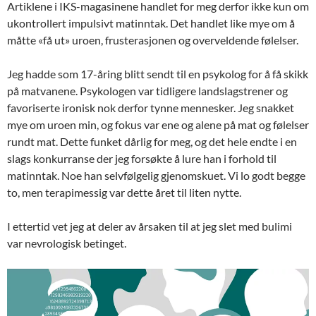
Artiklene i IKS-magasinene handlet for meg derfor ikke kun om
ukontrollert impulsivt matinntak. Det handlet like mye om å
måtte «få ut» uroen, frusterasjonen og overveldende følelser.
Jeg hadde som 17-åring blitt sendt til en psykolog for å få skikk
på matvanene. Psykologen var tidligere landslagstrener og
favoriserte ironisk nok derfor tynne mennesker. Jeg snakket
mye om uroen min, og fokus var ene og alene på mat og følelser
rundt mat. Dette funket dårlig for meg, og det hele endte i en
slags konkurranse der jeg forsøkte å lure han i forhold til
matinntak. Noe han selvfølgelig gjenomskuet. Vi lo godt begge
to, men terapimessig var dette året til liten nytte.
I ettertid vet jeg at deler av årsaken til at jeg slet med bulimi
var nevrologisk betinget.