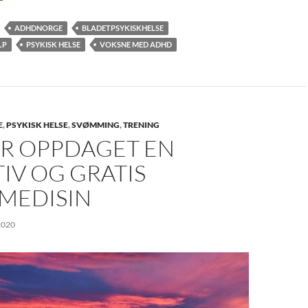
ADHDNORGE
BLADETPSYKISKHELSE
LP
PSYKISK HELSE
VOKSNE MED ADHD
E
,
PSYKISK HELSE
,
SVØMMING
,
TRENING
AR OPPDAGET EN
IV OG GRATIS
MEDISIN
2020