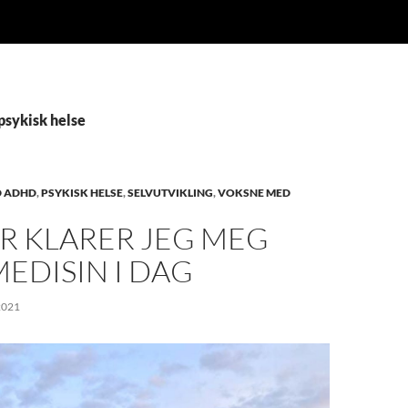
psykisk helse
D ADHD
,
PSYKISK HELSE
,
SELVUTVIKLING
,
VOKSNE MED
R KLARER JEG MEG
EDISIN I DAG
2021