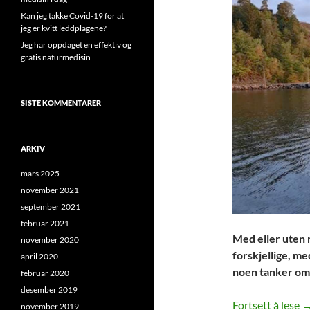
Kan jeg takke Covid-19 for at
jeg er kvitt leddplagene?
Jeg har oppdaget en effektiv og
gratis naturmedisin
SISTE KOMMENTARER
ARKIV
mars 2025
november 2021
september 2021
februar 2021
Med eller uten m
november 2020
forskjellige, me
april 2020
noen tanker om 
februar 2020
desember 2019
D
Fortsett å lese
november 2019