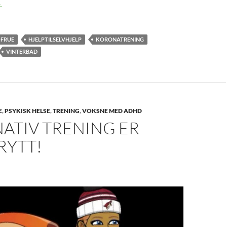
eg har oppdaget en effektiv og gratis naturmedisin
→
FRUE
HJELPTILSELVHJELP
KORONATRENING
VINTERBAD
E
,
PSYKISK HELSE
,
TRENING
,
VOKSNE MED ADHD
ATIV TRENING ER
RYTT!