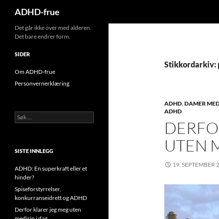
Søk
ADHD-frue
Hopp
Det går ikke over med alderen.
Det bare endrer form.
til
innhold
SIDER
Stikkordarkiv: 
Om ADHD-frue
Personvernerklæring
ADHD
,
DAMER ME
ADHD
Søk
DERFO
etter:
UTEN M
SISTE INNLEGG
19. SEPTEMBER 
ADHD: En superkraft eller et
hinder?
Spiseforstyrrelser,
konkurranseidrett og ADHD
Derfor klarer jeg meg uten
medisin i dag