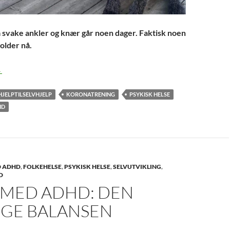
å svake ankler og knær går noen dager. Faktisk noen
older nå.
lternativ trening er oppskrytt!
→
HJELPTILSELVHJELP
KORONATRENING
PSYKISK HELSE
HD
D ADHD
,
FOLKEHELSE
,
PSYKISK HELSE
,
SELVUTVIKLING
,
D
 MED ADHD: DEN
IGE BALANSEN