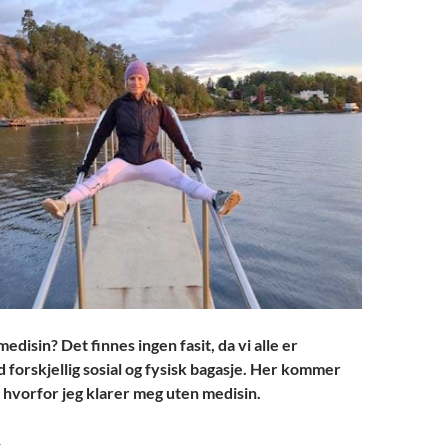
edisin? Det finnes ingen fasit, da vi alle er
d forskjellig sosial og fysisk bagasje. Her kommer
hvorfor jeg klarer meg uten medisin.
erfor klarer jeg meg uten medisin i dag
→