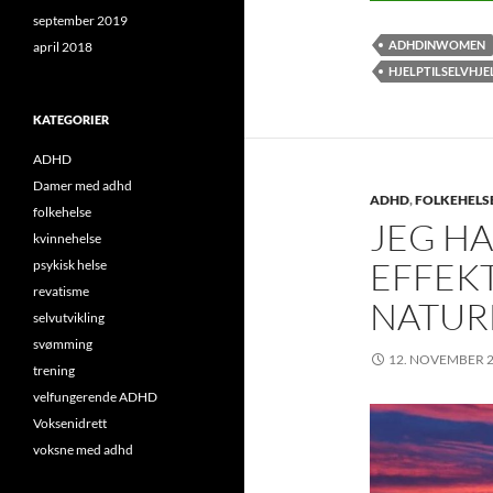
september 2019
ADHDINWOMEN
april 2018
HJELPTILSELVHJE
KATEGORIER
ADHD
Damer med adhd
ADHD
,
FOLKEHELS
folkehelse
JEG H
kvinnehelse
EFFEKT
psykisk helse
revatisme
NATUR
selvutvikling
svømming
12. NOVEMBER 
trening
velfungerende ADHD
Voksenidrett
voksne med adhd