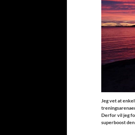
Jeg vet at enkel
treningsarenaer
Derfor vil jeg f
superboost den