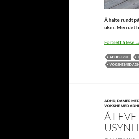
Å halte rundt p
uker. Men det h
A
Fortsett å lese
ADHD-FRUE
VOKSNE MED AD
ADHD
,
DAMER ME
VOKSNE MED ADH
Å LEVE
USYNL