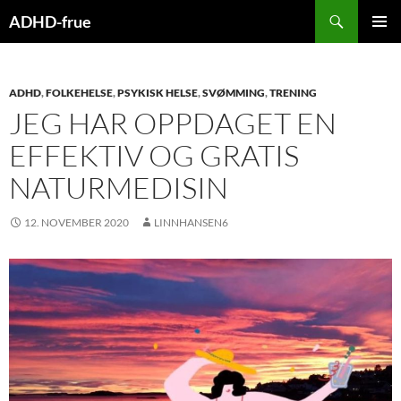
Hopp
Søk
ADHD-frue
til
PRIMÆ
innhold
ADHD
,
FOLKEHELSE
,
PSYKISK HELSE
,
SVØMMING
,
TRENING
JEG HAR OPPDAGET EN
EFFEKTIV OG GRATIS
NATURMEDISIN
12. NOVEMBER 2020
LINNHANSEN6