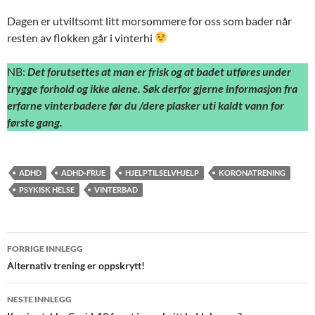
Dagen er utviltsomt litt morsommere for oss som bader når
resten av flokken går i vinterhi
NB:
Det forutsettes at man er frisk og at badet utføres under
trygge forhold og ikke alene. Søk derfor gjerne informasjon fra
erfarne vinterbadere før du /dere plasker uti kaldt vann for
første gang.
ADHD
ADHD-FRUE
HJELPTILSELVHJELP
KORONATRENING
PSYKISK HELSE
VINTERBAD
Innleggsnavigasjon
FORRIGE INNLEGG
Alternativ trening er oppskrytt!
NESTE INNLEGG