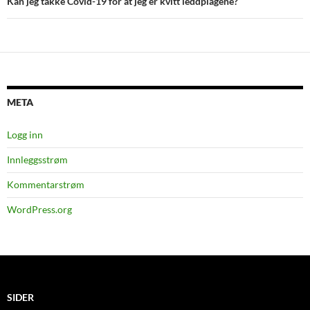
Kan jeg takke Covid-19 for at jeg er kvitt leddplagene?
META
Logg inn
Innleggsstrøm
Kommentarstrøm
WordPress.org
SIDER