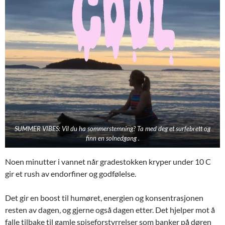
SUMMER VIBES: Vil du ha sommerstemning? Ta med deg et surfebrett og
finn en solnedgang .
Noen minutter i vannet når gradestokken kryper under 10 C
gir et rush av endorfiner og godfølelse.
Det gir en boost til humøret, energien og konsentrasjonen
resten av dagen, og gjerne også dagen etter. Det hjelper mot å
falle tilbake til gamle spiseforstyrrelser som banker på døren