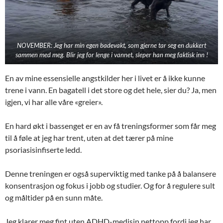
NOVEMBER: Jeg har min egen badevakt, som gjerne tar seg en dukkert
sammen med meg. Blir jeg for lenge i vannet, sleper han meg faktisk inn !
En av mine essensielle angstkilder her i livet er å ikke kunne
trene i vann. En bagatell i det store og det hele, sier du? Ja, men
igjen, vi har alle våre «greier».
En hard økt i bassenget er en av få treningsformer som får meg
til å føle at jeg har trent, uten at det tærer på mine
psoriasisinfiserte ledd.
Denne treningen er også superviktig med tanke på å balansere
konsentrasjon og fokus i jobb og studier. Og for å regulere sult
og måltider på en sunn måte.
Jeg klarer meg fint uten ADHD-medisin nettopp fordi jeg har