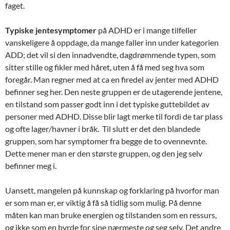
faget.
Typiske jentesymptomer
på ADHD er i mange tilfeller
vanskeligere å oppdage, da mange faller inn under kategorien
ADD; det vil si den innadvendte, dagdrømmende typen, som
sitter stille og fikler med håret, uten å få med seg hva som
foregår. Man regner med at ca en firedel av jenter med ADHD
befinner seg her. Den neste gruppen er de utagerende jentene,
en tilstand som passer godt inn i det typiske guttebildet av
personer med ADHD. Disse blir lagt merke til fordi de tar plass
og ofte lager/havner i bråk. Til slutt er det den blandede
gruppen, som har symptomer fra begge de to ovennevnte.
Dette mener man er den største gruppen, og den jeg selv
befinner meg i.
Uansett, mangelen på kunnskap og forklaring på hvorfor man
er som man er, er viktig å få så tidlig som mulig. På denne
måten kan man bruke energien og tilstanden som en ressurs,
og ikke som en byrde for sine nærmeste og seg selv. Det andre