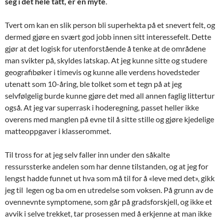
seg i det hele tatt, er en myte
.
Tvert om kan en slik person bli superhekta på et snevert felt, og
dermed gjøre en svært god jobb innen sitt interessefelt. Dette
gjør at det logisk for utenforstående å tenke at de områdene
man svikter på, skyldes latskap. At jeg kunne sitte og studere
geografibøker i timevis og kunne alle verdens hovedsteder
utenatt som 10-åring, ble tolket som et tegn på at jeg
selvfølgelig burde kunne gjøre det med all annen faglig littertur
også. At jeg var superrask i hoderegning, passet heller ikke
overens med manglen på evne til å sitte stille og gjøre kjedelige
matteoppgaver i klasserommet.
Til tross for at jeg selv faller inn under den såkalte
ressurssterke andelen som har denne tilstanden, og at jeg for
lengst hadde funnet ut hva som må til for å «leve med det», gikk
jeg til legen og ba om en utredelse som voksen. På grunn av de
ovennevnte symptomene, som går på gradsforskjell, og ikke et
avvik i selve trekket, tar prosessen med å erkjenne at man ikke