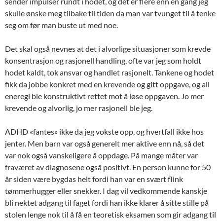
sender impulser rundt i hodet, og det er flere enn én gang jeg
skulle ønske meg tilbake til tiden da man var tvunget til å tenke
seg om før man buste ut med noe.
Det skal også nevnes at det i alvorlige situasjoner som krevde
konsentrasjon og rasjonell handling, ofte var jeg som holdt
hodet kaldt, tok ansvar og handlet rasjonelt. Tankene og hodet
fikk da jobbe konkret med en krevende og gitt oppgave, og all
eneregi ble konstruktivt rettet mot å løse oppgaven. Jo mer
krevende og alvorlig, jo mer rasjonell ble jeg.
ADHD «fantes» ikke da jeg vokste opp, og hvertfall ikke hos
jenter. Men barn var også generelt mer aktive enn nå, så det
var nok også vanskeligere å oppdage. På mange måter var
fraværet av diagnosene også positivt. En person kunne for 50
år siden være bygdas helt fordi han var en svært flink
tømmerhugger eller snekker. I dag vil vedkommende kanskje
bli nektet adgang til faget fordi han ikke klarer å sitte stille på
stolen lenge nok til å få en teoretisk eksamen som gir adgang til