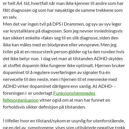
er helt A4 tid, hvertfall når man ikke kjenner til andre som har
fått diagnosen og som har nøyaktige de samme trekkene som
en selv.
Men det var ingen tvil på DPS i Drammen, og syv av syv leger
var krystallklare på diagnosen. Som jeg nevner innledningsvis
kan sikkert enkelte «fake» seg til en slik diagnose, siden den
ikke kan måles med en blodprøve eller vevsprøve. Men jeg
tviler på at en ressursterk person gidder og ta den runden hvis
det ikke betyr noe. I dag vet man at tilstanden ADHD skyldes
at stoffet dopamin ikke fungerer ikke optimalt. Hjernen bruker
dopaminet til å regulere overføringen av signaler fra én
nervecelle til den neste, men i hjernen til et menneske med
ADHD virker dopaminet dårligere enn vanlig. At ADHD- -
foreningen i er underlagt
Funksjonshemmedes
fellesorganisasjon
vitner også om at man har funnet en
forholdsvis sikker definisjon på tilstanden.
I tilfeller hvor en tilstand/sykom er usynlig for utenforstående,
og en del av symptomene vises som utilsiktede negative trekk