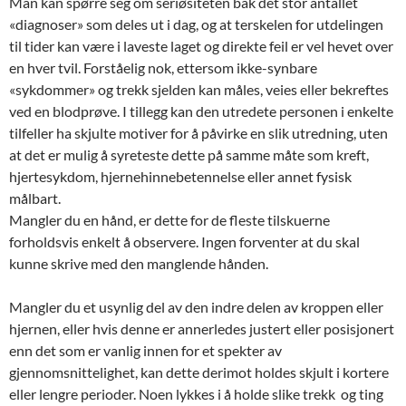
Man kan spørre seg om seriøsiteten bak det stor antallet
«diagnoser» som deles ut i dag, og at terskelen for utdelingen
til tider kan være i laveste laget og direkte feil er vel hevet over
en hver tvil. Forståelig nok, ettersom ikke-synbare
«sykdommer» og trekk sjelden kan måles, veies eller bekreftes
ved en blodprøve. I tillegg kan den utredete personen i enkelte
tilfeller ha skjulte motiver for å påvirke en slik utredning, uten
at det er mulig å syreteste dette på samme måte som kreft,
hjertesykdom, hjernehinnebetennelse eller annet fysisk
målbart.
Mangler du en hånd, er dette for de fleste tilskuerne
forholdsvis enkelt å observere. Ingen forventer at du skal
kunne skrive med den manglende hånden.
Mangler du et usynlig del av den indre delen av kroppen eller
hjernen, eller hvis denne er annerledes justert eller posisjonert
enn det som er vanlig innen for et spekter av
gjennomsnittelighet, kan dette derimot holdes skjult i kortere
eller lengre perioder. Noen lykkes i å holde slike trekk og ting