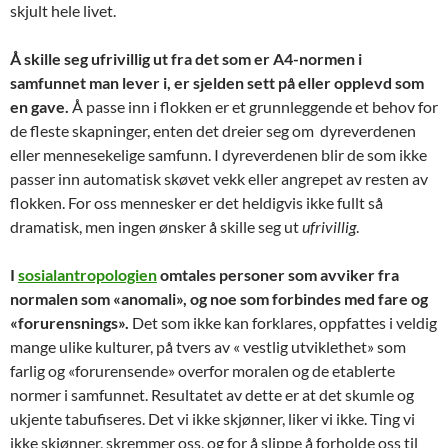
skjult hele livet.
Å skille seg ufrivillig ut fra det som er A4-normen i
samfunnet man lever i, er sjelden sett på eller opplevd som
en gave.
Å passe inn i flokken er et grunnleggende et behov for
de fleste skapninger, enten det dreier seg om dyreverdenen
eller mennesekelige samfunn. I dyreverdenen blir de som ikke
passer inn automatisk skøvet vekk eller angrepet av resten av
flokken. For oss mennesker er det heldigvis ikke fullt så
dramatisk, men ingen ønsker å skille seg ut
ufrivillig
.
I
sosialantropologien
omtales personer som avviker fra
normalen som «anomali», og noe som forbindes med fare og
«forurensnings».
Det som ikke kan forklares, oppfattes i veldig
mange ulike kulturer, på tvers av « vestlig utviklethet» som
farlig og «forurensende» overfor moralen og de etablerte
normer i samfunnet. Resultatet av dette er at det skumle og
ukjente tabufiseres. Det vi ikke skjønner, liker vi ikke. Ting vi
ikke skjønner, skremmer oss, og for å slippe å forholde oss til