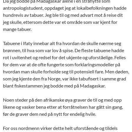
Da jeg bodde på Madagaskar alene i en stråhytte som
antropologistudent, oppdaget jeg at lokalbefolkningen hadde
hundrevis av tabuer. Jeg ble til og med advart mot å reise dit
jeg skulle, ettersom dette var et område som var kjent for
mange tabuer.
Tabuene i Ifaty innebar alt fra hvordan de skulle nærme seg
brønnen, til hva som var lov å spise. De fleste tabuene hadde
rot i uvitenhet og redsel for det ukjente og uforståelige. Felles
for dem var at de ofte fungerte som forklaringsmodeller på
hvordan man skulle forholde seg til potensiell fare. Men døden,
som jeg kjente den fra Norge, var ikke tabufisert i samme grad
blant fiskestammen jeg bodde med på Madagaskar.
Noen steder på den afrikanske øya graver de til og med opp
likene og vasker bena etter at forråtnelsen har gått sin gang,
før de graver dem ned på nytt for endelig hvile.
For oss nordmenn virker dette helt uforstående og tildels