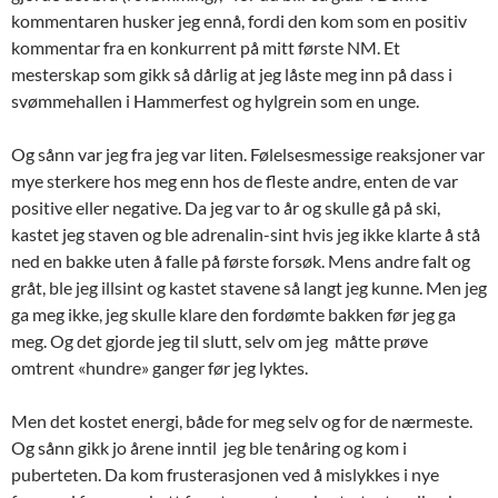
kommentaren husker jeg ennå, fordi den kom som en positiv
kommentar fra en konkurrent på mitt første NM. Et
mesterskap som gikk så dårlig at jeg låste meg inn på dass i
svømmehallen i Hammerfest og hylgrein som en unge.
Og sånn var jeg fra jeg var liten. Følelsesmessige reaksjoner var
mye sterkere hos meg enn hos de fleste andre, enten de var
positive eller negative. Da jeg var to år og skulle gå på ski,
kastet jeg staven og ble adrenalin-sint hvis jeg ikke klarte å stå
ned en bakke uten å falle på første forsøk. Mens andre falt og
gråt, ble jeg illsint og kastet stavene så langt jeg kunne. Men jeg
ga meg ikke, jeg skulle klare den fordømte bakken før jeg ga
meg. Og det gjorde jeg til slutt, selv om jeg måtte prøve
omtrent «hundre» ganger før jeg lyktes.
Men det kostet energi, både for meg selv og for de nærmeste.
Og sånn gikk jo årene inntil jeg ble tenåring og kom i
puberteten. Da kom frusterasjonen ved å mislykkes i nye