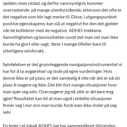
sjelden vises utdad, og derfor sannsynligvis kommer
overraskende på mange utenforstående, ettersom det ofte er
det negative som blir lagt merke til. Disse, i utgangspunktet
positive egenskapene, kan slå ut negativt for den det gjelder
når de kolliderer med de negative ADHD-trekkene.
Samvittigheten og bevisstheten rundt det man vet man ikke
burde ha gjort eller sagt, fører i mange tilfeller bare til
ytterligere selvforakt.
Selvfølelsen er det grunnleggende navigasjonsinstrumentet vi
har for å ta avgjørelser og stole på egne vurderinger. Hvis
denne ikke er på plass, er det vanskelig å vite når det er på sin
plass å reagere og ikke. Det blir fort mange situasjoner hvor
man spør seg selv: O
verreagerer jeg nå, eller er det bare meg
igjen?
Resultatet kan bli at man også i enkelte situasjoner
finner seg i
mer
enn man burde, fordi man ikke stoler på seg
selv.
En leder i et lokalt ADHD-lag har sammenliknet tilstanden