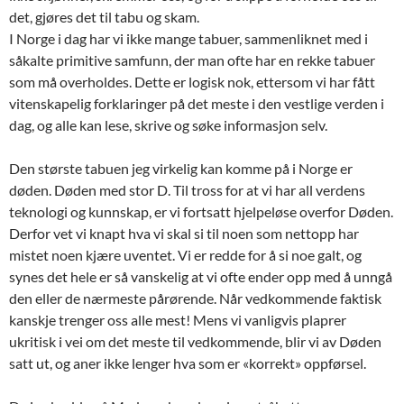
det, gjøres det til tabu og skam.
I Norge i dag har vi ikke mange tabuer, sammenliknet med i
såkalte primitive samfunn, der man ofte har en rekke tabuer
som må overholdes. Dette er logisk nok, ettersom vi har fått
vitenskapelig forklaringer på det meste i den vestlige verden i
dag, og alle kan lese, skrive og søke informasjon selv.
Den største tabuen jeg virkelig kan komme på i Norge er
døden. Døden med stor D. Til tross for at vi har all verdens
teknologi og kunnskap, er vi fortsatt hjelpeløse overfor Døden.
Derfor vet vi knapt hva vi skal si til noen som nettopp har
mistet noen kjære uventet. Vi er redde for å si noe galt, og
synes det hele er så vanskelig at vi ofte ender opp med å unngå
den eller de nærmeste pårørende. Når vedkommende faktisk
kanskje trenger oss alle mest! Mens vi vanligvis plaprer
ukritisk i vei om det meste til vedkommende, blir vi av Døden
satt ut, og aner ikke lenger hva som er «korrekt» oppførsel.