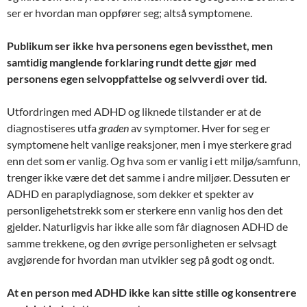
ser er hvordan man oppfører seg; altså symptomene.
Publikum ser ikke hva personens egen bevissthet, men
samtidig manglende forklaring rundt dette gjør med
personens egen selvoppfattelse og selvverdi over tid.
Utfordringen med ADHD og liknede tilstander er at de
diagnostiseres utfa
graden
av symptomer. Hver for seg er
symptomene helt vanlige reaksjoner, men i mye sterkere grad
enn det som er vanlig. Og hva som er vanlig i ett miljø/samfunn,
trenger ikke være det det samme i andre miljøer. Dessuten er
ADHD en paraplydiagnose, som dekker et spekter av
personligehetstrekk som er sterkere enn vanlig hos den det
gjelder. Naturligvis har ikke alle som får diagnosen ADHD de
samme trekkene, og den øvrige personligheten er selvsagt
avgjørende for hvordan man utvikler seg på godt og ondt.
At en person med ADHD ikke kan sitte stille og konsentrere