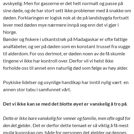
avskyelig. Men for gasserne er det helt normalt og passe på
sine døde, og de har stort sett ikke problemer med å snakke om
døden. Forklaringen er logisk nok at de på landsbygda fortsatt
lever med døden mye nærmere innpå seg enn det vi gjør i
Norge.
Bønder og fiskere i utkantstrøk på Madagaskar er ofte fattige
analfabeter, og ser på døden som en konstant trussel fra vugge
til alderdom. For oss derimot, er døden noen av de få skumle
tingene vi ikke har kontroll over. Derfor vil vi helst ikke
forholde oss til annet enn naturlig død som følge av høy alder.
Psykiske lidelser og usynlige handikap har inntil nylig vært en
annen stor tabu i samfunnet vårt.
Det vi ikke kan se med det blotte øyet er vanskelig å tro på
.
Dette er ikke bare vanskelig for venner og familie, men ofte også for
den det gjelder
.
Det er derfor dette temaet er så viktig å få mest
mulig kunnskap om, både for personen det gjelder og dennes