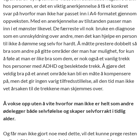
hos personen, er det en viktig anerkjennelse å få et konkret
svar på hvorfor man ikke har passet inn i A4-formatet gjennom
oppveksten. Med en anerkjennelse av tilstanden passer man
inn i et mønster likevel. De færreste vil nok bruke en diagnose
som en unnskyldning over andre, men det kan hjelpe en person
til ikke å dømme seg selv for hardt. Å måtte prestere dobbelt så
bra som andre på gitte områder der man har mulighet, for kun
å føle at man er
like
bra som dem, er nok også et vanlig trekk
hos personer med ADHD og beslektede trekk. Å gjøre det
veldig bra på et annet område kan bli en måte å kompensere
på, men det gir ingen varig tilfredsstillelse, all den tid man ikke
vet årsaken til de trekkene man skjemmes over.
Å vokse opp uten å vite hvorfor man ikke er helt som andre
ødelegger både selvfølelse og skaper selvforrakt i tidlig
alder.
Og får man ikke gjort noe med dette, vil det kunne prege resten