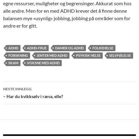
egne ressurser, muligheter og begrensinger. Akkurat som hos
alle andre. Men for en med ADHD krever det å finne denne
balansen mye «usynlig» jobbing, jobbing på områder som for
andre er for gitt.
ADHD
ADHD-FRUE
DAMER OG ADHD
FOLKEHELSE
FORSKNING
JENTER MED ADHD
PSYKISK HELSE
SELVFØLELSE
SKAM
VOKSNE MED ADHD
Innleggsnavigasjon
NESTE INNLEGG
– Har du kvikksølv i ræva, elle?