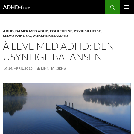
Hopp
Søk
ADHD-frue
til
PRIMÆ
innhold
ADHD
,
DAMER MED ADHD
,
FOLKEHELSE
,
PSYKISK HELSE
,
SELVUTVIKLING
,
VOKSNE MED ADHD
Å LEVE MED ADHD: DEN
USYNLIGE BALANSEN
14. APRIL 2018
LINNHANSEN6