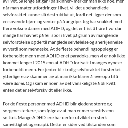
av livet. Så lenge alt går «på skinner» merker man ikke noe, men
når man møter utfordringer i livet, vil det ubehandlede
selvforaktet kunne slå destruktivt ut, fordi det ligger der som
en sovende bjørn og venter på å angripe. Jeg har snakket med
flere voksne damer med ADHD, og det er trist å høre hvordan
mange har havnet på feil spor i livet på grunn av manglende
selvforståelse og dertil manglede selvfølelse og anerkjennelse
av verdi som menneske. At de fleste behandlingsopplegg er
forbeholdt menn med ADHD er et paradoks, men vi er nok ikke
kommet lenger i 2015 enn at ADHD fortsatt i manges øyne er
forbeholdt menn. For jenter blir trolig selvforaktet forsterket
ytterligere av skammen av at man ikke klarer å leve opp til å
være
dame
. Og skam er noen av det vanskeligste å bli kvitt,
enten det er selvforskyldt eller ikke.
For de fleste personer med ADHD blir gledene større og
sorgene sterkere, som følge av at man er mer sensitiv enn
snittet. Mange ADHD-ere har derfor utviklet en sterk
samvittighet og emapti. Dette er sider ved tilstanden som