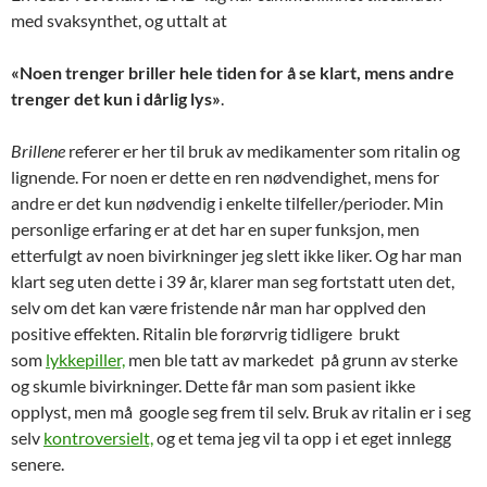
med svaksynthet, og uttalt at
«Noen trenger briller hele tiden for å se klart, mens andre
trenger det kun i dårlig lys»
.
Brillene
referer er her til bruk av medikamenter som ritalin og
lignende. For noen er dette en ren nødvendighet, mens for
andre er det kun nødvendig i enkelte tilfeller/perioder. Min
personlige erfaring er at det har en super funksjon, men
etterfulgt av noen bivirkninger jeg slett ikke liker. Og har man
klart seg uten dette i 39 år, klarer man seg fortstatt uten det,
selv om det kan være fristende når man har opplved den
positive effekten. Ritalin ble forørvrig tidligere brukt
som
lykkepiller,
men ble tatt av markedet på grunn av sterke
og skumle bivirkninger. Dette får man som pasient ikke
opplyst, men må google seg frem til selv. Bruk av ritalin er i seg
selv
kontroversielt,
og et tema jeg vil ta opp i et eget innlegg
senere.