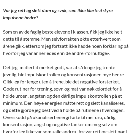
Var jeg rett og slett dum og svak, som ikke klarte å styre
impulsene bedre?
Som en av de faglig beste elevene i klassen, fikk jeg ikke helt
dette til å stemme. Men selvforrakten økte etterhvert som
årene gikk, ettersom jeg fortsatt ikke hadde noen forklaring på
hvorfor jeg var annerledes enn de andre «fornuftige».
Det jeg imidlertid merket godt, var at så lenge jeg trente
jevnlig, ble impulskontrollen og konsentrasjonen mye bedre.
Gikk jeg for lenge uten å trene, ble det negative forsterket.
Gode rutiner for trening, søvn og mat var nøkkelordet for å
holde uroen, angsten og den dårlige impulskontrollen på et
minimum. Den høye energien måtte rett og slett kanaliseres,
og dette gjorde jeg best ved å holde på rutinene i hverdagen.
Overskudd på ukanalisert energi førte til mer uro, dårlig
konsentrasjon, angst og negative tanker om meg selv om
hvorfor jeg ikke var som «alle andre». Jeg var rett og slett nødt