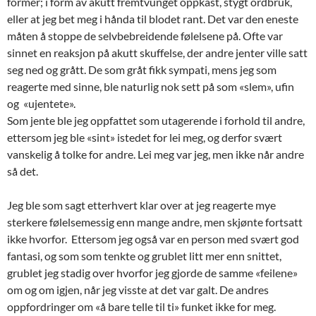
former; i form av akutt fremtvunget oppkast, stygt ordbruk,
eller at jeg bet meg i hånda til blodet rant. Det var den eneste
måten å stoppe de selvbebreidende følelsene på. Ofte var
sinnet en reaksjon på akutt skuffelse, der andre jenter ville satt
seg ned og grått. De som gråt fikk sympati, mens jeg som
reagerte med sinne, ble naturlig nok sett på som «slem», ufin
og «ujentete».
Som jente ble jeg oppfattet som utagerende i forhold til andre,
ettersom jeg ble «sint» istedet for lei meg, og derfor svært
vanskelig å tolke for andre. Lei meg var jeg, men ikke når andre
så det.
Jeg ble som sagt etterhvert klar over at jeg reagerte mye
sterkere følelsemessig enn mange andre, men skjønte fortsatt
ikke hvorfor. Ettersom jeg også var en person med svært god
fantasi, og som som tenkte og grublet litt mer enn snittet,
grublet jeg stadig over hvorfor jeg gjorde de samme «feilene»
om og om igjen, når jeg visste at det var galt. De andres
oppfordringer om «å bare telle til ti» funket ikke for meg.