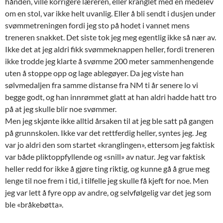
hånden, ville korrigere læreren, eller kranglet med en medelev
om en stol, var ikke helt uvanlig. Eller å bli sendt i dusjen under
svømmetreningen fordi jeg sto på hodet i vannet mens
treneren snakket. Det siste tok jeg meg egentlig ikke så nær av.
Ikke det at jeg aldri fikk svømmeknappen heller, fordi treneren
ikke trodde jeg klarte å svømme 200 meter sammenhengende
uten å stoppe opp og lage ablegøyer. Da jeg viste han
sølvmedaljen fra samme distanse fra NM ti år senere lo vi
begge godt, og han innrømmet glatt at han aldri hadde hatt tro
på at jeg skulle blir noe svømmer.
Men jeg skjønte ikke alltid årsaken til at jeg ble satt på gangen
på grunnskolen. Ikke var det rettferdig heller, syntes jeg. Jeg
var jo aldri den som startet «kranglingen», ettersom jeg faktisk
var både pliktoppfyllende og «snill» av natur. Jeg var faktisk
heller redd for ikke å gjøre ting riktig, og kunne gå å grue meg
lenge til noe frem i tid, i tilfelle jeg skulle få kjeft for noe. Men
jeg var lett å fyre opp av andre, og selvfølgelig var det jeg som
ble «bråkebøtta».