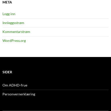
META
Logg inn
Innleggsstrøm
Kommentarstrøm
WordPress.org
SIDER
Om ADHD-frue
Personvernerklæring