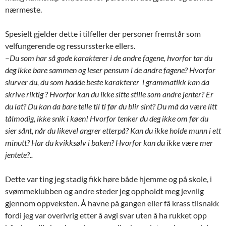
nærmeste.
Spesielt gjelder dette i tilfeller der personer fremstår som
velfungerende og ressurssterke ellers.
–
Du som har så gode karakterer i de andre fagene, hvorfor tar du
deg ikke bare sammen og leser pensum i de andre fagene? Hvorfor
slurver du, du som hadde beste karakterer i grammatikk kan da
skrive riktig ? Hvorfor kan du ikke sitte stille som andre jenter? Er
du lat? Du kan da bare telle til ti før du blir sint? Du må da være litt
tålmodig, ikke snik i køen! Hvorfor tenker du deg ikke om før du
sier sånt, når du likevel angrer etterpå? Kan du ikke holde munn i ett
minutt? Har du kvikksølv i baken? Hvorfor kan du ikke være mer
jentete?..
Dette var ting jeg stadig fikk høre både hjemme og på skole, i
svømmeklubben og andre steder jeg oppholdt meg jevnlig
gjennom oppveksten. Å havne på gangen eller få krass tilsnakk
fordi jeg var overivrig etter å avgi svar uten å ha rukket opp