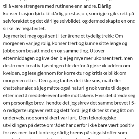
til å være strengere med rutinene enn andre. Dårlig
konsentrasjon førte til dårlig prestasjon, som igjen gikk rett på
selvforaktet og det dårlige selvbildet, og dermed skapte en ond
sirkel av negativitet.
Jeg merket meg også sent i tenårene et tydelig trekk: Om
morgenen var jeg rolig, konsentrert og kunne sitte lenge og
jobbe som besatt med en og samme ting. Utover
ettermiddagen og kvelden ble jeg mye mer ukonsentrert, men
desto mer kreativ. Løsningen ble derfor å gjøre «kladder» om
kvelden, og lese gjennom for korrektur og kritiske blikk om
morgenen etter. Den gang fantes det ikke sms, mail eller
chattekanaler, så jeg måtte også naturlig nok vente til dagen
etter med å meddele eventuelle mottakere. Hvis det dreide seg
om personlige brev, hendte det jeg skrev det samme brevet i 5-
6 redigerte utgaver rett og slett fordi jeg fikk tenkt meg litt om
underveis, noe som sikkert var lurt. Den teknologiske
utviklingen på dette området har derfor ikke bare vært positiv
for oss med kort lunte og dårlig brems på singalstoffer som