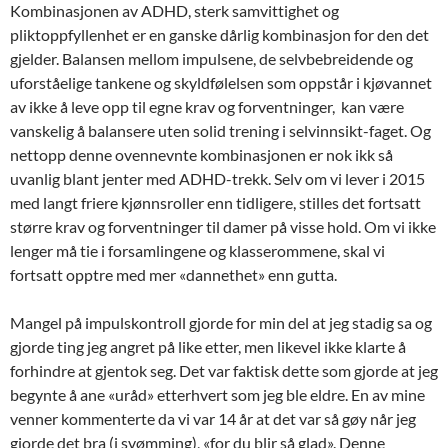
Kombinasjonen av ADHD, sterk samvittighet og
pliktoppfyllenhet er en ganske dårlig kombinasjon for den det
gjelder. Balansen mellom impulsene, de selvbebreidende og
uforståelige tankene og skyldfølelsen som oppstår i kjøvannet
av ikke å leve opp til egne krav og forventninger, kan være
vanskelig å balansere uten solid trening i selvinnsikt-faget. Og
nettopp denne ovennevnte kombinasjonen er nok ikk så
uvanlig blant jenter med ADHD-trekk. Selv om vi lever i 2015
med langt friere kjønnsroller enn tidligere, stilles det fortsatt
større krav og forventninger til damer på visse hold. Om vi ikke
lenger må tie i forsamlingene og klasserommene, skal vi
fortsatt opptre med mer «dannethet» enn gutta.
Mangel på impulskontroll gjorde for min del at jeg stadig sa og
gjorde ting jeg angret på like etter, men likevel ikke klarte å
forhindre at gjentok seg. Det var faktisk dette som gjorde at jeg
begynte å ane «uråd» etterhvert som jeg ble eldre. En av mine
venner kommenterte da vi var 14 år at det var så gøy når jeg
gjorde det bra (i svømming), «for du blir så glad». Denne