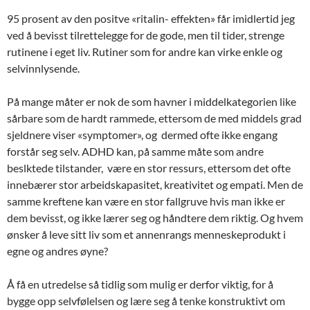
95 prosent av den positve «ritalin- effekten» får imidlertid jeg
ved å bevisst tilrettelegge for de gode, men til tider, strenge
rutinene i eget liv. Rutiner som for andre kan virke enkle og
selvinnlysende.
På mange måter er nok de som havner i middelkategorien like
sårbare som de hardt rammede, ettersom de med middels grad
sjeldnere viser «symptomer», og dermed ofte ikke engang
forstår seg selv. ADHD kan, på samme måte som andre
beslktede tilstander, være en stor ressurs, ettersom det ofte
innebærer stor arbeidskapasitet, kreativitet og empati. Men de
samme kreftene kan være en stor fallgruve hvis man ikke er
dem bevisst, og ikke lærer seg og håndtere dem riktig. Og hvem
ønsker å leve sitt liv som et annenrangs menneskeprodukt i
egne og andres øyne?
Å få en utredelse så tidlig som mulig er derfor viktig, for å
bygge opp selvfølelsen og lære seg å tenke konstruktivt om