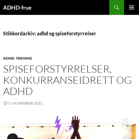
Hopp
Søk
ADHD-frue
til
PRIMÆ
innhold
Stikkordarkiv: adhd og spiseforstyrrelser
ADHD
,
TRENING
SPISEFORSTYRRELSER,
KONKURRANSEIDRETT OG
ADHD
5. NOVEMBER 2021