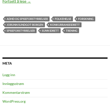
Spiseforstyrrelser, konkurranseidrett og ADHD
Fortsett å lese
→
ADHD OG SPISEFORSTYRRELSER
FOLKEHELSE
FORSKNING
JORUNN SUNDGOT-BORGEN
KONKURRANSEIDRETT
SPISEFORSTYRRELSER
SUNN IDRETT
TRENING
META
Logg inn
Innleggsstrøm
Kommentarstrøm
WordPress.org